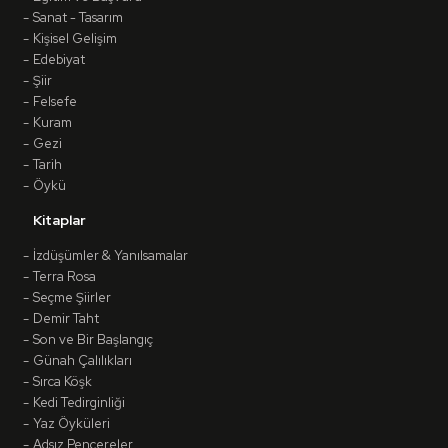
Sanat - Tasarım
Kişisel Gelişim
Edebiyat
Şiir
Felsefe
Kuram
Gezi
Tarih
Öykü
Kitaplar
İzdüşümler & Yanılsamalar
Terra Rosa
Seçme Şiirler
Demir Taht
Son ve Bir Başlangıç
Günah Çalılıkları
Sırca Köşk
Kedi Tedirginliği
Yaz Öyküleri
Adsız Pencereler