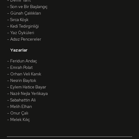
Demir Taht
Son ve Bir Başlangıç
Günah Çalılıkları
Sırca Köşk
Kedi Tedirginliği
Yaz Öyküleri
Adsız Pencereler
Yazarlar
Feridun Andaç
Emrah Polat
Orhan Veli Kanık
Nesrin Baytok
Eylem Hatice Bayar
Nazê Nejla Yerlikaya
Sabahattin Ali
Melih Elhan
Onur Çalı
Melek Kılıç