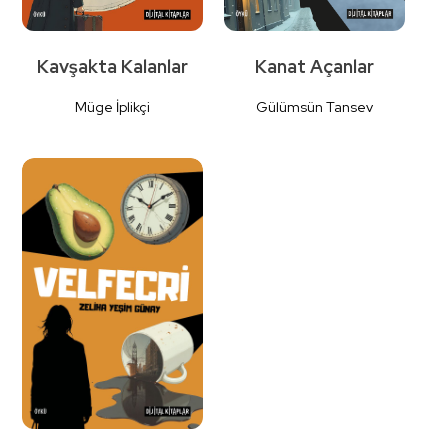
Kavşakta Kalanlar
Kanat Açanlar
Müge İplikçi
Gülümsün Tansev
Detaylı
Detaylı
İncele
İncele