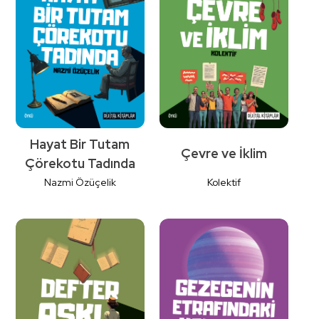
Detaylı
Detaylı
İncele
İncele
Hayat Bir Tutam
Çevre ve İklim
Çörekotu Tadında
Nazmi Özüçelik
Kolektif
Detaylı
Detaylı
İncele
İncele