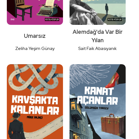
Alemdağ'da Var Bir
Umarsız
Yılan
Zeliha Yeşim Günay
Sait Faik Abasıyanık
Detaylı
Detaylı
İncele
İncele