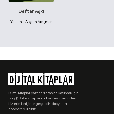
Defter Aşkı
Yasemin Akçam Ateşman
Detaylı
İncele
Dijital Kitaplar yazarları arasına katılmak için
bilgi@dijitalkitaplar.net
adresi üzerinden
bizlerle iletişime geçebilir, dosyanızı
gönderebilirsiniz.