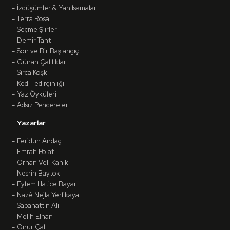
İzdüşümler & Yanılsamalar
Terra Rosa
Seçme Şiirler
Demir Taht
Son ve Bir Başlangıç
Günah Çalılıkları
Sırca Köşk
Kedi Tedirginliği
Yaz Öyküleri
Adsız Pencereler
Yazarlar
Feridun Andaç
Emrah Polat
Orhan Veli Kanık
Nesrin Baytok
Eylem Hatice Bayar
Nazê Nejla Yerlikaya
Sabahattin Ali
Melih Elhan
Onur Çalı