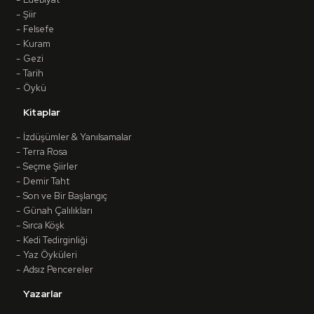
Şiir
Felsefe
Kuram
Gezi
Tarih
Öykü
Kitaplar
İzdüşümler & Yanılsamalar
Terra Rosa
Seçme Şiirler
Demir Taht
Son ve Bir Başlangıç
Günah Çalılıkları
Sırca Köşk
Kedi Tedirginliği
Yaz Öyküleri
Adsız Pencereler
Yazarlar