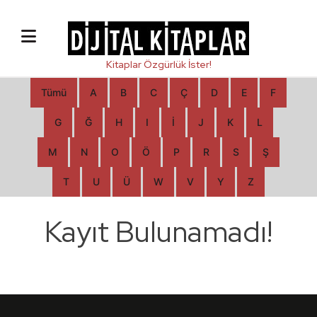
Tümü
A
B
C
Ç
D
E
F
G
Ğ
H
I
İ
J
K
L
M
N
O
Ö
P
R
S
Ş
T
U
Ü
W
V
Y
Z
Kayıt Bulunamadı!