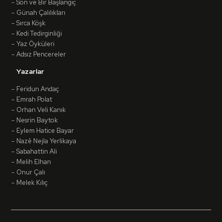
Son ve Bir Başlangıç
Günah Çalılıkları
Sırca Köşk
Kedi Tedirginliği
Yaz Öyküleri
Adsız Pencereler
Yazarlar
Feridun Andaç
Emrah Polat
Orhan Veli Kanık
Nesrin Baytok
Eylem Hatice Bayar
Nazê Nejla Yerlikaya
Sabahattin Ali
Melih Elhan
Onur Çalı
Melek Kılıç