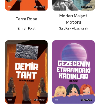
Medarı Maişet
Terra Rosa
Motoru
Emrah Polat
Sait Faik Abasıyanık
Detaylı İncele
Detaylı İncele