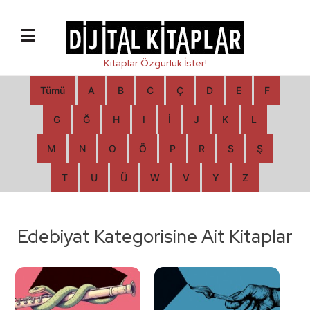
Tümü
A
B
C
Ç
D
E
F
G
Ğ
H
I
İ
J
K
L
M
N
O
Ö
P
R
S
Ş
T
U
Ü
W
V
Y
Z
Edebiyat Kategorisine Ait Kitaplar