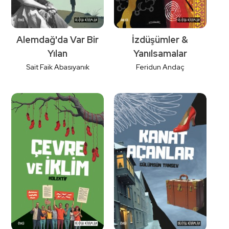
Alemdağ'da Var Bir
İzdüşümler &
Yılan
Yanılsamalar
Sait Faik Abasıyanık
Feridun Andaç
Detaylı İncele
Detaylı İncele