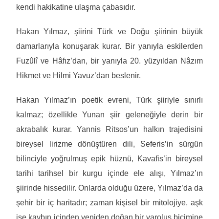
kendi hakikatine ulaşma çabasıdır.
Hakan Yılmaz, şiirini Türk ve Doğu şiirinin büyük
damarlarıyla konuşarak kurar. Bir yanıyla eskilerden
Fuzûlî ve Hâfız’dan, bir yanıyla 20. yüzyıldan Nâzım
Hikmet ve Hilmi Yavuz’dan beslenir.
Hakan Yılmaz’ın poetik evreni, Türk şiiriyle sınırlı
kalmaz; özellikle Yunan şiir geleneğiyle derin bir
akrabalık kurar. Yannis Ritsos’un halkın trajedisini
bireysel lirizme dönüştüren dili, Seferis’in sürgün
bilinciyle yoğrulmuş epik hüznü, Kavafis’in bireysel
tarihi tarihsel bir kurgu içinde ele alışı, Yılmaz’ın
şiirinde hissedilir. Onlarda olduğu üzere, Yılmaz’da da
şehir bir iç haritadır; zaman kişisel bir mitolojiye, aşk
ise kaybın içinden yeniden doğan bir varoluş biçimine