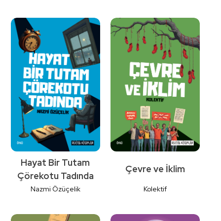
Detaylı
Detaylı
İncele
İncele
Hayat Bir Tutam
Çevre ve İklim
Çörekotu Tadında
Nazmi Özüçelik
Kolektif