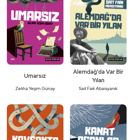
Detaylı
Detaylı
İncele
İncele
Alemdağ'da Var Bir
Umarsız
Yılan
Zeliha Yeşim Günay
Sait Faik Abasıyanık
Detaylı
Detaylı