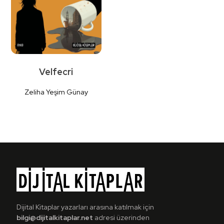
Velfecri
Zeliha Yeşim Günay
Detaylı
İncele
Dijital Kitaplar yazarları arasına katılmak için
bilgi@dijitalkitaplar.net
adresi üzerinden