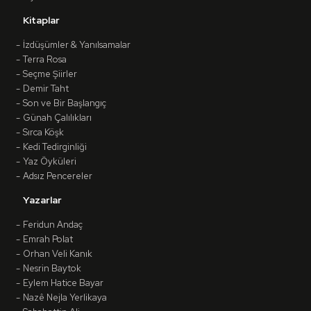
Kitaplar
İzdüşümler & Yanılsamalar
Terra Rosa
Seçme Şiirler
Demir Taht
Son ve Bir Başlangıç
Günah Çalılıkları
Sırca Köşk
Kedi Tedirginliği
Yaz Öyküleri
Adsız Pencereler
Yazarlar
Feridun Andaç
Emrah Polat
Orhan Veli Kanık
Nesrin Baytok
Eylem Hatice Bayar
Nazê Nejla Yerlikaya