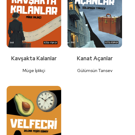
İncele
İncele
Kavşakta Kalanlar
Kanat Açanlar
Müge İplikçi
Gülümsün Tansev
Detaylı
Detaylı
İncele
İncele