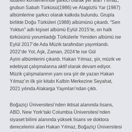
itibaren konserlerinde şarkıcı olarak yer alan Yılmaz,
grubun Sabah Türküsü(1986) ve Alagözlü Yar (1987)
albümlerine şarkıcı olarak katkıda bulundu. Grupla
birlikte Doğu Türküleri (1988) albümünü çıkardı. “Sen
Yoktun” adlı kişisel albümü Eylül 2015’te, on halk
türküsünü yorumladığı Türkülerle Yeniden albümü ise
Eylül 2017’de Ada Müzik tarafından yayımlandı.
2022’de Yol, Aşk, Zaman, 2024’te ise Gül
Ayini albümlerini çıkardı. Hakan Yılmaz, şiir, müzik ve
edebiyat çalışmalarına aktif olarak devam ediyor.
Müzik çalışmalarının yanı sıra şiir de yazan Hakan
Yılmaz’ın ilk şiir kitabı Kalbin Merkezine Seyahat,
2021 yılında Alakarga Yayınları’ndan çıktı.
Boğaziçi Üniversitesi’nden iktisat alanında lisans,
ABD, New York’taki Columbia Üniversitesi’nden
siyaset bilimi alanında yüksek lisans ve doktora
derecelerini alan Hakan Yılmaz, Boğaziçi Üniversitesi