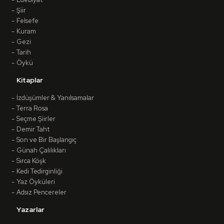
Şiir
Felsefe
Kuram
Gezi
Tarih
Öykü
Kitaplar
İzdüşümler & Yanılsamalar
Terra Rosa
Seçme Şiirler
Demir Taht
Son ve Bir Başlangıç
Günah Çalılıkları
Sırca Köşk
Kedi Tedirginliği
Yaz Öyküleri
Adsız Pencereler
Yazarlar