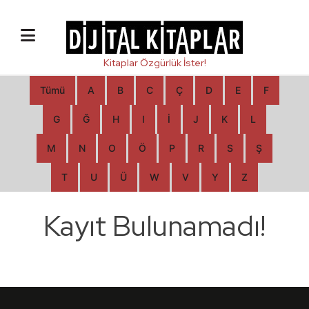
Tümü
A
B
C
Ç
D
E
F
G
Ğ
H
I
İ
J
K
L
M
N
O
Ö
P
R
S
Ş
T
U
Ü
W
V
Y
Z
Kayıt Bulunamadı!