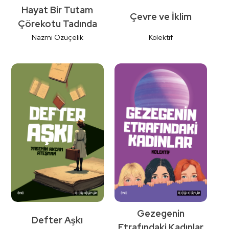
Hayat Bir Tutam
Çevre ve İklim
Çörekotu Tadında
Nazmi Özüçelik
Kolektif
Detaylı
Detaylı
İncele
İncele
Gezegenin
Defter Aşkı
Etrafındaki Kadınlar