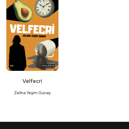
Detaylı
Detaylı
İncele
İncele
Velfecri
Zeliha Yeşim Günay