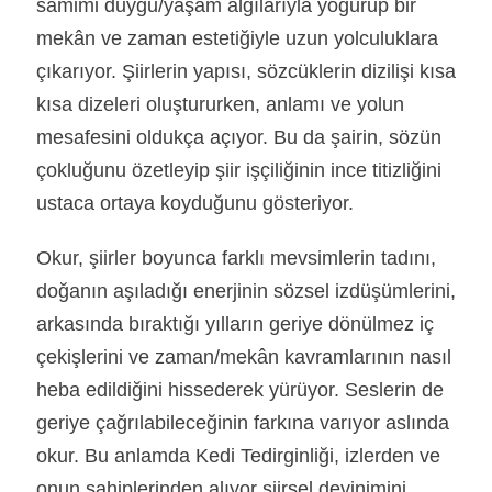
samimi duygu/yaşam algılarıyla yoğurup bir
mekân ve zaman estetiğiyle uzun yolculuklara
çıkarıyor. Şiirlerin yapısı, sözcüklerin dizilişi kısa
kısa dizeleri oluştururken, anlamı ve yolun
mesafesini oldukça açıyor. Bu da şairin, sözün
çokluğunu özetleyip şiir işçiliğinin ince titizliğini
ustaca ortaya koyduğunu gösteriyor.
Okur, şiirler boyunca farklı mevsimlerin tadını,
doğanın aşıladığı enerjinin sözsel izdüşümlerini,
arkasında bıraktığı yılların geriye dönülmez iç
çekişlerini ve zaman/mekân kavramlarının nasıl
heba edildiğini hissederek yürüyor. Seslerin de
geriye çağrılabileceğinin farkına varıyor aslında
okur. Bu anlamda Kedi Tedirginliği, izlerden ve
onun sahiplerinden alıyor şiirsel devinimini.