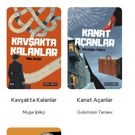
Detaylı
Detaylı
İncele
İncele
Kavşakta Kalanlar
Kanat Açanlar
Müge İplikçi
Gülümsün Tansev