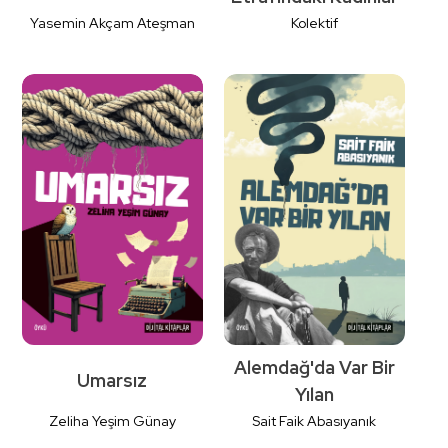
Yasemin Akçam Ateşman
Kolektif
Detaylı
Detaylı
İncele
İncele
Alemdağ'da Var Bir
Umarsız
Yılan
Zeliha Yeşim Günay
Sait Faik Abasıyanık