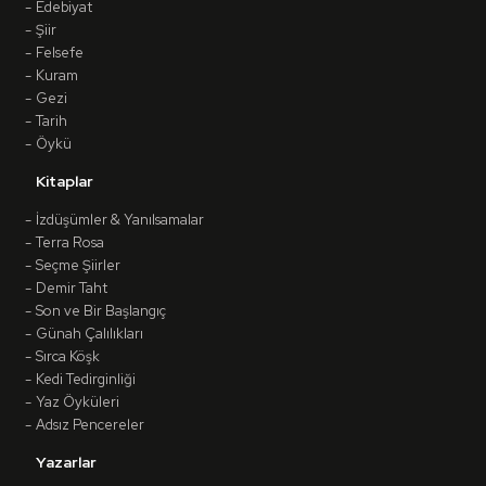
Edebiyat
Şiir
Felsefe
Kuram
Gezi
Tarih
Öykü
Kitaplar
İzdüşümler & Yanılsamalar
Terra Rosa
Seçme Şiirler
Demir Taht
Son ve Bir Başlangıç
Günah Çalılıkları
Sırca Köşk
Kedi Tedirginliği
Yaz Öyküleri
Adsız Pencereler
Yazarlar