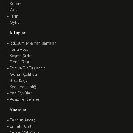
Kuram
Gezi
Tarih
Öykü
Kitaplar
İzdüşümler & Yanılsamalar
Terra Rosa
Seçme Şiirler
Demir Taht
Son ve Bir Başlangıç
Günah Çalılıkları
Sırca Köşk
Kedi Tedirginliği
Yaz Öyküleri
Adsız Pencereler
Yazarlar
Feridun Andaç
Emrah Polat
Orhan Veli Kanık