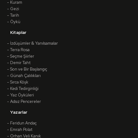
Kuram
Gezi
Tarih
Öykü
Kitaplar
İzdüşümler & Yanılsamalar
Terra Rosa
Seçme Şiirler
Demir Taht
Son ve Bir Başlangıç
Günah Çalılıkları
Sırca Köşk
Kedi Tedirginliği
Yaz Öyküleri
Adsız Pencereler
Yazarlar
Feridun Andaç
Emrah Polat
Orhan Veli Kanık