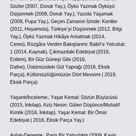
Sözler (2007, Doruk Yay.),
Öykü Yazmak Öyküyü
Düşünmek (2008, Doruk Yay.),
Yazıda Yaşamak
(2009, Pupa Yay.),
Geçen Zamanın İzinde: Kentler
(2011, Heyamola),
Türkiye’yi Düşünmek (2012, Bilgi
Yay.),
Öykü Yazmak Hikâye Anlatmak (2014,
Ceres),
Rüzgâra Verdim Bakışlarımı: Babil’e Yolculuk:
1 (2014, Kaynak),
Çıkmazdaki Edebiyat (2016,
Erdem),
Bir Güz Güneşi Gibi (2016,
Dafne),
Üstümüzdeki Gül Yaprağı (2016, Eksik
Parça),
Kültürsüzlüğümüzün Dört Mevsimi ( 2019,
Eksik Parça)
Yaşantı/İnceleme:,
Yaşar Kemal: Sözün Büyücüsü
(2015, İnkılap),
Aziz Nesin: Gülen Düşünce/Muhalif
Kimlik (2016, İnkılap),
Yaşar Kemal: Bir Ömür
Edebiyat ( 2016, Eksik Parça Yay.)
Anlatı-Deneme:,
Paris Bir Yalnızlıktır (2009, Kavis