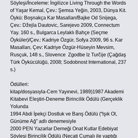
Söyleşi/İnceleme:
İngilizce Living Through the Words
of Yaşar Kemal, Çev.: Şemsa Yeğin, 2003, Dünya Kit.
Öykü:
Boşnakça Kar Masalları/Bajke Od Snijega,
Çev.: Džejla Dautovic, Sarejevo 2009, Connectum
Yay. 160 s.,
Bulgarca Leylaklı Bahçe (Seçme
Öyküler)/Çev.: Kadriye Özgür, Sofya 2009, 96 s.
Kar
Masalları, Çev: Kadriye Özgür-Hüseyin Mevsim,
Rusçuk, 148 s.,
Slovence Zgodbe Iz Turčije (Çağdaş
Türk Öykücülüğü, 2008; Sodobnost International, 237
s.)
Ödülleri:
kitap/dosyasıyla-Cem Yayınevi, 1989)1987 Akademi
Kitabevi Eleştiri-Deneme Birincilik Ödülü (Gerçeklik
Yolunda
1994 Abdi İpekçi Dostluk ve Barış Ödülü (“Işık Ol,
Günüme Ağ” adlı denemesiyle
2000 PEN Yazarlar Derneği Onat Kutlar Edebiyat
Söyleşi Birincilik Ödülü (Necati Cumalı ile yaptığı