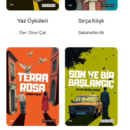
Yaz Öyküleri
Sırça Köşk
Der: Onur Çalı
Sabahattin Ali
Detaylı
Detaylı
İncele
İncele