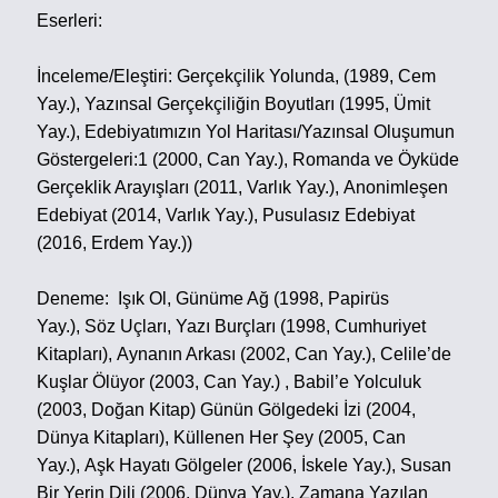
Eserleri:
İnceleme/Eleştiri:
Gerçekçilik Yolunda, (1989, Cem
Yay.),
Yazınsal Gerçekçiliğin Boyutları (1995, Ümit
Yay.),
Edebiyatımızın Yol Haritası/Yazınsal Oluşumun
Göstergeleri:1 (2000, Can Yay.),
Romanda ve Öyküde
Gerçeklik Arayışları (2011, Varlık Yay.),
Anonimleşen
Edebiyat (2014, Varlık Yay.),
Pusulasız Edebiyat
(2016, Erdem Yay.))
Deneme:
Işık Ol, Günüme Ağ (1998, Papirüs
Yay.),
Söz Uçları, Yazı Burçları (1998, Cumhuriyet
Kitapları),
Aynanın Arkası (2002, Can Yay.),
Celile’de
Kuşlar Ölüyor (2003, Can Yay.) ,
Babil’e Yolculuk
(2003, Doğan Kitap)
Günün Gölgedeki İzi (2004,
Dünya Kitapları),
Küllenen Her Şey (2005, Can
Yay.),
Aşk Hayatı Gölgeler (2006, İskele Yay.),
Susan
Bir Yerin Dili (2006, Dünya Yay.),
Zamana Yazılan