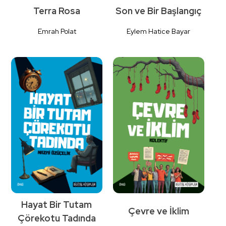
Terra Rosa
Son ve Bir Başlangıç
Emrah Polat
Eylem Hatice Bayar
Detaylı
Detaylı
İncele
İncele
Hayat Bir Tutam
Çevre ve İklim
Çörekotu Tadında