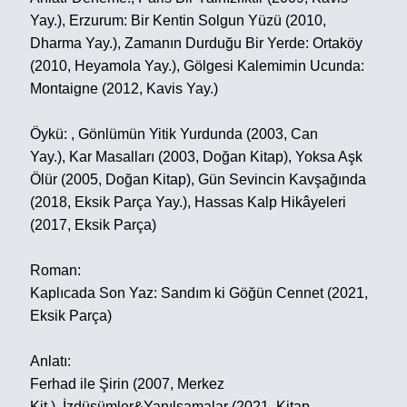
Yay.),
Erzurum: Bir Kentin Solgun Yüzü (2010,
Dharma Yay.),
Zamanın Durduğu Bir Yerde: Ortaköy
(2010, Heyamola Yay.),
Gölgesi Kalemimin Ucunda:
Montaigne (2012, Kavis Yay.)
Öykü: ,
Gönlümün Yitik Yurdunda (2003, Can
Yay.),
Kar Masalları (2003, Doğan Kitap),
Yoksa Aşk
Ölür (2005, Doğan Kitap),
Gün Sevincin Kavşağında
(2018, Eksik Parça Yay.),
Hassas Kalp Hikâyeleri
(2017, Eksik Parça)
Roman:
Kaplıcada Son Yaz: Sandım ki Göğün Cennet (2021,
Eksik Parça)
Anlatı:
Ferhad ile Şirin (2007, Merkez
Kit.),
İzdüşümler&Yanılsamalar (2021, Kitap