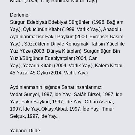
Kitabı (2009, T. İş Bankası Kültür Yay.)
Derleme:
Sürgün Edebiyatı Edebiyat Sürgünleri (1996, Bağlam
Yay.),
Öykücünün Kitabı (1999, Varlık Yay.),
Anadolu
Aydınlanmacısı: Fakir Baykurt (2000, Evrensel Basım
Yay.)
,
Sözcüklerin Diliyle Konuşmak: Tahsin Yücel ile
Yüz Yüze (2003, Dünya Kitapları),
Sürgünlüğün Bin
Yüzü/Sürgünde Edebiyatçılar (2004, Can
Yay.),
Yazarın Kitabı (2004, Varlık Yay.),
Kalem Kitabı:
45 Yazar 45 Öykü (2014, Varlık Yay.)
Aydınlanmanın Işığında Sanat İnsanlarımız:
Vedat Günyol, 1997, İde Yay.,
Salâh Birsel, 1997, İde
Yay.,
Fakir Baykurt, 1997, İde Yay.,
Orhan Asena,
1997, İde Yay.,
Oktay Akbal, 1997, İde Yay.,
Timur
Selçuk, 1997, İde Yay.,
Yabancı Dilde