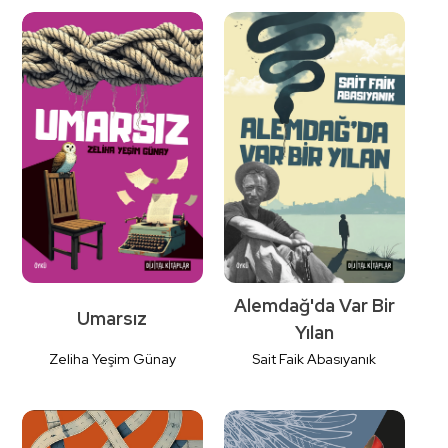
Detaylı
Detaylı
İncele
İncele
Alemdağ'da Var Bir
Umarsız
Yılan
Zeliha Yeşim Günay
Sait Faik Abasıyanık