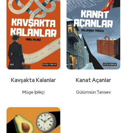
Detaylı
Detaylı
İncele
İncele
Kavşakta Kalanlar
Kanat Açanlar
Müge İplikçi
Gülümsün Tansev