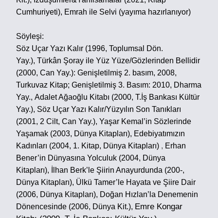
Cumhuriyeti),
Emrah ile Selvi (yayıma hazırlanıyor)
Söyleşi:
Söz Uçar Yazı Kalır (1996, Toplumsal Dön.
Yay.),
Türkân Şoray ile Yüz Yüze/Gözlerinden Bellidir
(2000, Can Yay.): Genişletilmiş 2. basım, 2008,
Turkuvaz Kitap; Genişletilmiş 3. Basım: 2010, Dharma
Yay.,
Adalet Ağaoğlu Kitabı (2000, T.İş Bankası Kültür
Yay.),
Söz Uçar Yazı Kalır/Yüzyılın Son Tanıkları
(2001, 2 Cilt, Can Yay.),
Yaşar Kemal’in Sözlerinde
Yaşamak (2003, Dünya Kitapları),
Edebiyatımızın
Kadınları (2004, 1. Kitap, Dünya Kitapları)
,
Erhan
Bener’in Dünyasına Yolculuk (2004, Dünya
Kitapları),
İlhan Berk’le Şiirin Anayurdunda (200-,
Dünya Kitapları),
Ülkü Tamer’le Hayata ve Şiire Dair
(2006, Dünya Kitapları),
Doğan Hızlan’la Denemenin
Emre Kongar
Dönencesinde (2006, Dünya Kit.),