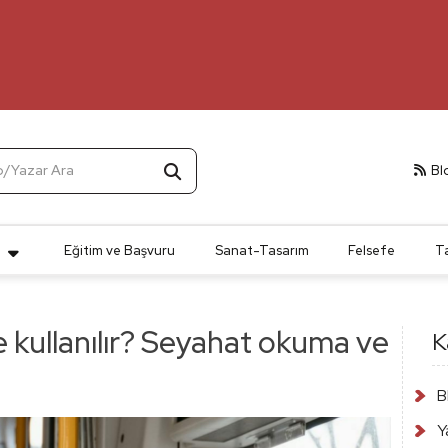
p/Yazar Ara
Bl
t
Eğitim ve Başvuru
Sanat-Tasarım
Felsefe
T
de kullanılır? Seyahat okuma ve
K
B
Y