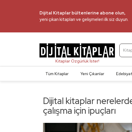
Dijital Kitaplar bültenlerine abone olun,
yeni çıkan kitapları ve gelişmeleri ilk siz duyun.
Kita
Tüm Kitaplar
Yeni Çıkanlar
Edebiya
Dijital kitaplar nereler
çalışma için ipuçları