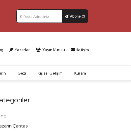
Abone Ol
E-Posta Adresiniz
og
Yazarlar
Yayın Kurulu
İletişim
arih
Gezi
Kişisel Gelişim
Kuram
ategoriler
log
azarın Çantası