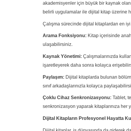
akademisyenler için büyük bir kaynak olan dij
belirli uygulamalar ile dijital kitap üzerine 
Çalışma sürecinde dijital kitaplardan en iyi
Arama Fonksiyonu:
Kitap içerisinde anaht
ulaşabilirsiniz.
Kaynak Yönetimi:
Çalışmalarınızda kullanac
işaretleyerek daha sonra kolayca erişebilirs
Paylaşım:
Dijital kitaplarda bulunan bölüml
sınıf arkadaşlarınızla kolayca paylaşabilirsi
Çoklu Cihaz Senkronizasyonu:
Tablet, te
senkronizasyon yaparak kitaplarınıza her ye
Dijital Kitapların Profesyonel Hayatta Ku
Dijital kitaplar, iş dünyasında da giderek d