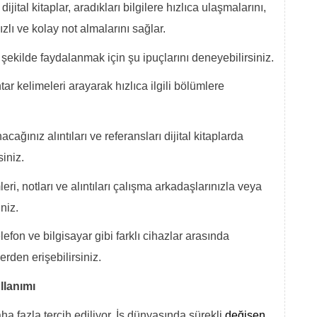
ital kitaplar, aradıkları bilgilere hızlıca ulaşmalarını,
hızlı ve kolay not almalarını sağlar.
 şekilde faydalanmak için şu ipuçlarını deneyebilirsiniz.
ar kelimeleri arayarak hızlıca ilgili bölümlere
ağınız alıntıları ve referansları dijital kitaplarda
iniz.
eri, notları ve alıntıları çalışma arkadaşlarınızla veya
niz.
lefon ve bilgisayar gibi farklı cihazlar arasında
rden erişebilirsiniz.
llanımı
aha fazla tercih ediliyor. İş dünyasında sürekli
değişen