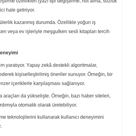
ştirme özellikleri (yazı tipi değiştirme, not alma, sözlük
i hale getiriyor.
pülerlik kazanmış durumda. Özellikle yoğun iş
en veya ev işleriyle meşgulken sesli kitapları tercih
deneyimi
im yaratıyor. Yapay zekâ destekli algoritmalar,
ederek kişiselleştirilmiş öneriler sunuyor. Örneğin, bir
nzer içeriklerle karşılaşması sağlanıyor.
 araçları da yükselişte. Örneğin, bazı haber siteleri,
dımıyla otomatik olarak üretebiliyor.
rme teknolojilerini kullanarak kullanıcı deneyimini
.