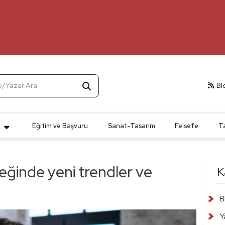
p/Yazar Ara
Bl
t
Eğitim ve Başvuru
Sanat-Tasarım
Felsefe
T
eceğinde yeni trendler ve
K
B
Y