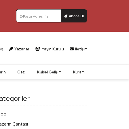
Abone Ol
E-Posta Adresiniz
og
Yazarlar
Yayın Kurulu
İletişim
arih
Gezi
Kişisel Gelişim
Kuram
ategoriler
log
azarın Çantası