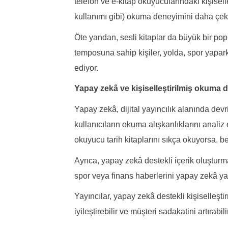
telefon ve e-kitap okuyucularındaki kişiselle
kullanımı gibi) okuma deneyimini daha çekic
Öte yandan, sesli kitaplar da büyük bir po
temposuna sahip kişiler, yolda, spor yapark
ediyor.
Yapay zekâ ve kişiselleştirilmiş okuma 
Yapay zekâ, dijital yayıncılık alanında devr
kullanıcıların okuma alışkanlıklarını analiz 
okuyucu tarih kitaplarını sıkça okuyorsa, be
Ayrıca, yapay zekâ destekli içerik oluşturma
spor veya finans haberlerini yapay zekâ yar
Yayıncılar, yapay zekâ destekli kişiselleşti
iyileştirebilir ve müşteri sadakatini artırabilir