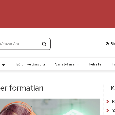
p/Yazar Ara
Bl
t
Eğitim ve Başvuru
Sanat-Tasarım
Felsefe
T
ler formatları
K
B
Y