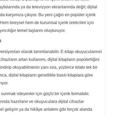
sayfalarında ya da televizyon ekranlarında değil; dijital
arda karşımıza çıkıyor. Bu yeni çağın en popüler içerik
r. Hem bireysel hem de kurumsal içerik üreticileri için
yıncılığın temel taşlarını oluşturuyor.
i
l versiyonları olarak tanımlanabilir. E-kitap okuyucularının
hazların artan kullanımı, dijital kitapların popülerliğini
a indirip okuyabilmenin yanı sıra, yüzlerce kitabı tek bir
ca, dijital kitapların genellikle basılı kitaplara göre
ıyor.
i sunmak isteyenler için güçlü bir içerik formatıdır.
da hazırlanır ve okuyuculara dijital cihazlar
el gelişim ya da hikâye anlatımı gibi birçok alanda