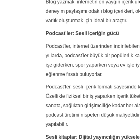
Blog yazmak, internetin en yaygın içerik üret
deneyim paylaşımı odaklı blog içerikleri, o
varlık oluşturmak için ideal bir araçtır.
Podcast'ler: Sesli içeriğin gücü
Podcast'ler, internet üzerinden indirilebile
yıllarda, podcast'ler büyük bir popülerlik kaz
işe giderken, spor yaparken veya ev işleri
eğlenme fırsatı buluyorlar.
Podcast’ler, sesli içerik formatı sayesinde k
Özellikle fiziksel bir iş yaparken içerik tüke
sanata, sağlıktan girişimciliğe kadar her 
podcast üretimi nispeten düşük maliyetlidir
yapılabilir.
Sesli kitaplar: Dijital yayıncılığın yüksele