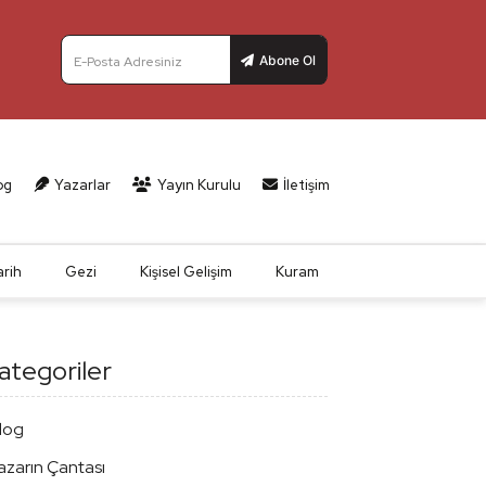
Abone Ol
E-Posta Adresiniz
og
Yazarlar
Yayın Kurulu
İletişim
arih
Gezi
Kişisel Gelişim
Kuram
ategoriler
log
azarın Çantası