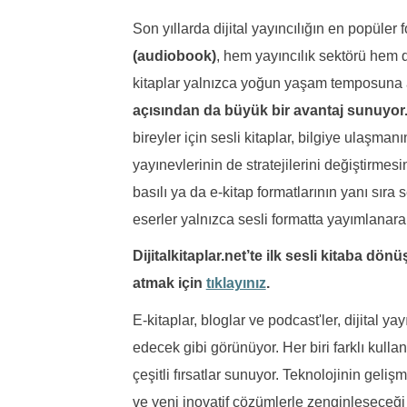
Son yıllarda dijital yayıncılığın en popüler
(audiobook)
, hem yayıncılık sektörü hem de
kitaplar yalnızca yoğun yaşam temposuna
açısından da büyük bir avantaj sunuyor
bireyler için sesli kitaplar, bilgiye ulaşman
yayınevlerinin de stratejilerini değiştirmesi
basılı ya da e-kitap formatlarının yanı sıra 
eserler yalnızca sesli formatta yayımlanara
Dijitalkitaplar.net’te ilk sesli kitaba d
atmak için
tıklayınız
.
E-kitaplar, bloglar ve podcast'ler, dijital
edecek gibi görünüyor. Her biri farklı kullan
çeşitli fırsatlar sunuyor. Teknolojinin geli
ve yeni inovatif çözümlerle zenginleşeceği