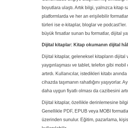
boyutlara ulaştı. Artık bilgi, yalnızca kitap 
platformlarda ve her an erişilebilir formatl
türleri ise e-kitaplar, bloglar ve podcast’le
büyük fırsatlar sunan bu formatlar, dijital ya
Dijital kitaplar: Kitap okumanın dijital hâl
Dijital kitaplar, geleneksel kitapların dijita
yaygınlaşması ve tablet, telefon gibi mobil ci
artırdı. Kullanıcılar, istedikleri kitabı anınd
cihazda taşımanın rahatlığını yaşıyorlar. Ayrı
daha uygun fiyatlı olması da cazibesini artır
Dijital kitaplar, özellikle derinlemesine bilg
Genellikle PDF, EPUB veya MOBI formatların
üzerinden sunulur. Eğitim, pazarlama, kişis