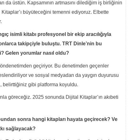
n da üstün. Kapsamının artmasını dilediğim iş birliğinin
l Kitaplar’ı büyüteceğini temenni ediyoruz. Elbette
.
ç isimli kitabı profesyonel bir ekip aracılığıyla
yonlarca takipçiyle buluştu. TRT Dinle’nin bu
i? Gelen yorumlar nasıl oldu?
i öndenetimden geçiriyor. Bu denetimden geçenler
seslendiriliyor ve sosyal medyadan da yaygın duyurusu
i, belirttiğiniz gibi platforma koyuldu.
la göreceğiz. 2025 sonunda Dijital Kitaplar’ın akıbeti
 bundan sonra hangi kitapları hayata geçirecek? Ve
atkı sağlayacak?