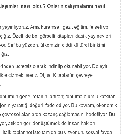
aşımları nasıl oldu? Onların çalışmalarını nasıl
 yayınlıyoruz. Ama kuramsal, gezi, eğitim, felsefi vb.
ğız. Özellikle bol görselli kitapları klasik yayınevleri
. Sırf bu yüzden, ülkemizin ciddi kültürel birikimi
çığız.
rinden ücretsiz olarak indirilip okunabiliyor. Dolaylı
kle çizmek isteriz. Dijital Kitaplar’ın çevreye
.
 toplumun genel refahını artıran; topluma olumlu katkılar
ojenin yarattığı değeri ifade ediyor. Bu kavram, ekonomik
ve çevresel alanlarda kazanç sağlamasını hedefliyor. Bu
yor, atıkları geri dönüştürmek de insan hakları
talkitaplar.net işte tam da bu vizyonun, sosyal fayda