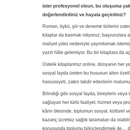
ister profesyonel olsun, bu oluşuma yakl
değerlendirdiniz ve hayata geçirdiniz?
Roman, öykü, şiir ve deneme türlerini zaten
kitaplar da basmak istiyoruz; başvurulara açı
maliyet yükü nedeniyle yayımlamak istemiyor
yazılı hâle gelemiyor. Bu tür kitaplara da a
Üstelik kitaplarımız online, dünyanın her ye
sosyal fayda üreten bu hususun altını özelli
hassasiyeti, zaten takdir edenlerin malumu
Bilindiği gibi sosyal fayda, bireylerin veya
sağlayan her türlü faaliyet, hizmet veya pr
kârın ötesinde, toplumun sosyal, kültürel 
kazanç ücretsiz sağlık taramaları da olabili
konusunda toplumu bilinçlendirmek de… diji