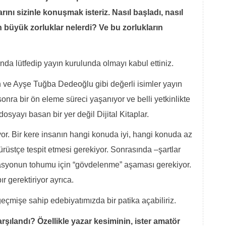
ını sizinle konuşmak isteriz. Nasıl başladı, nasıl
n büyük zorluklar nelerdi? Ve bu zorlukların
ında lütfedip yayın kurulunda olmayı kabul ettiniz.
 ve Ayşe Tuğba Dedeoğlu gibi değerli isimler yayın
onra bir ön eleme süreci yaşanıyor ve belli yetkinlikte
osyayı basan bir yer değil Dijital Kitaplar.
ıyor. Bir kere insanın hangi konuda iyi, hangi konuda az
rüstçe tespit etmesi gerekiyor. Sonrasında –şartlar
syonun tohumu için “gövdelenme” aşaması gerekiyor.
r gerektiriyor ayrıca.
 geçmişe sahip edebiyatımızda bir patika açabiliriz.
karşılandı? Özellikle yazar kesiminin, ister amatör