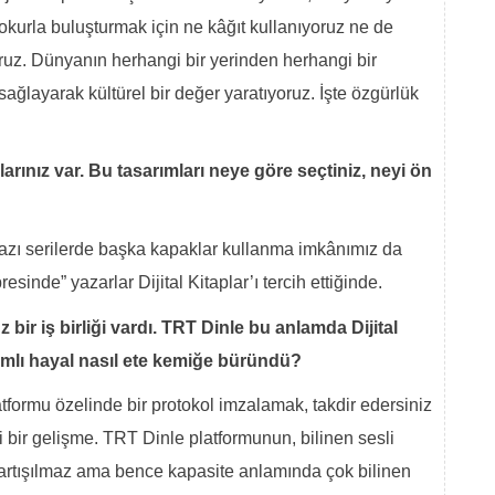
 okurla buluşturmak için ne kâğıt kullanıyoruz ne de
oruz. Dünyanın herhangi bir yerinden herhangi bir
ğlayarak kültürel bir değer yaratıyoruz. İşte özgürlük
larınız var. Bu tasarımları neye göre seçtiniz, neyi ön
 bazı serilerde başka kapaklar kullanma imkânımız da
sinde” yazarlar Dijital Kitaplar’ı tercih ettiğinde.
ir iş birliği vardı. TRT Dinle bu anlamda Dijital
sımlı hayal nasıl ete kemiğe büründü?
tformu özelinde bir protokol imzalamak, takdir edersiniz
i bir gelişme. TRT Dinle platformunun, bilinen sesli
tartışılmaz ama bence kapasite anlamında çok bilinen