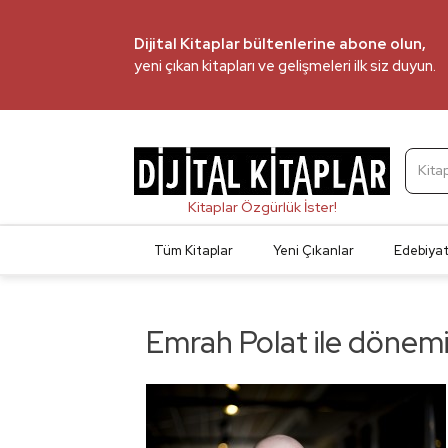
Dijital Kitaplar bültenlerine abone olun,
yeni çıkan kitapları ve gelişmeleri ilk siz duyun.
Kita
Tüm Kitaplar
Yeni Çıkanlar
Edebiya
Emrah Polat ile dönemi