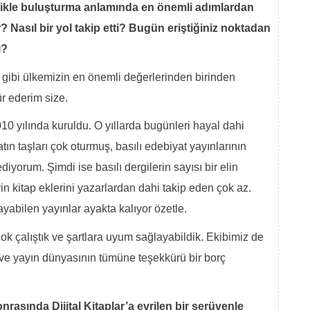
allikle buluşturma anlamında en önemli adımlardan
 Nasıl bir yol takip etti? Bugün eriştiğiniz noktadan
ı?
i gibi ülkemizin en önemli değerlerinden birinden
ür ederim size.
10 yılında kuruldu. O yıllarda bugünleri hayal dahi
n taşları çok oturmuş, basılı edebiyat yayınlarının
iyorum. Şimdi ise basılı dergilerin sayısı bir elin
n kitap eklerini yazarlardan dahi takip eden çok az.
abilen yayınlar ayakta kalıyor özetle.
ok çalıştık ve şartlara uyum sağlayabildik. Ekibimiz de
 ve yayın dünyasının tümüne teşekkürü bir borç
rasında Dijital Kitaplar’a evrilen bir serüvenle