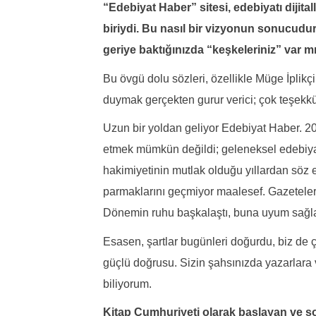
“Edebiyat Haber” sitesi, edebiyatı dijit
biriydi. Bu nasıl bir vizyonun sonucudur?
geriye baktığınızda “keşkeleriniz” var m
Bu övgü dolu sözleri, özellikle Müge İplikç
duymak gerçekten gurur verici; çok teşekk
Uzun bir yoldan geliyor Edebiyat Haber. 20
etmek mümkün değildi; geleneksel edebiyatı
hakimiyetinin mutlak olduğu yıllardan söz ed
parmaklarını geçmiyor maalesef. Gazeteleri
Dönemin ruhu başkalaştı, buna uyum sağlay
Esasen, şartlar bugünleri doğurdu, biz de ç
güçlü doğrusu. Sizin şahsınızda yazarlara
biliyorum.
Kitap Cumhuriyeti olarak başlayan ve son