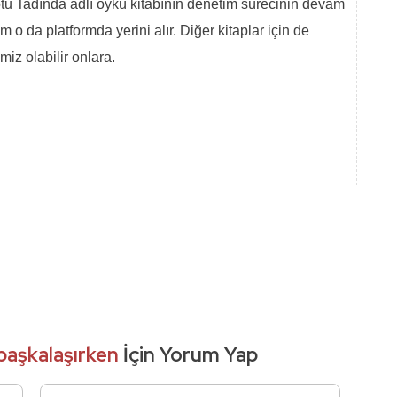
u Tadında adlı öykü kitabının denetim sürecinin devam
m o da platformda yerini alır. Diğer kitaplar için de
iz olabilir onlara.
başkalaşırken
İçin Yorum Yap