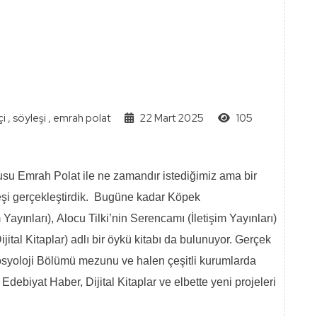
çi
,
söyleşi
,
emrah polat
22 Mart 2025
105
cusu Emrah Polat ile ne zamandır istediğimiz ama bir
yleşi gerçekleştirdik. Bugüne kadar Köpek
m Yayınları), Alocu Tilki’nin Serencamı (İletişim Yayınları)
jital Kitaplar) adlı bir öykü kitabı da bulunuyor. Gerçek
osyoloji Bölümü mezunu ve halen çeşitli kurumlarda
e Edebiyat Haber, Dijital Kitaplar ve elbette yeni projeleri