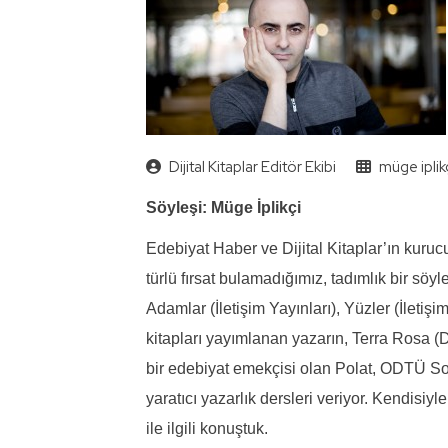
Dijital Kitaplar Editör Ekibi
müge iplik
Söyleşi: Müge İplikçi
Edebiyat Haber ve Dijital Kitaplar’ın kuru
türlü fırsat bulamadığımız, tadımlık bir sö
Adamlar (İletişim Yayınları), Yüzler (İletişi
kitapları yayımlanan yazarın, Terra Rosa (Di
bir edebiyat emekçisi olan Polat, ODTÜ S
yaratıcı yazarlık dersleri veriyor. Kendisiyl
ile ilgili konuştuk.