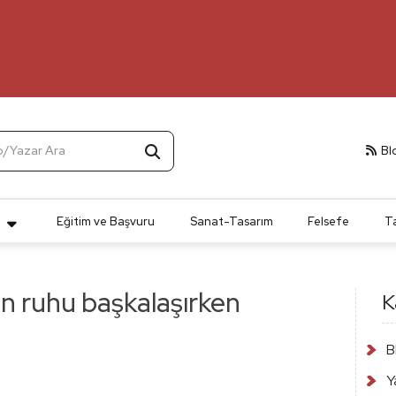
p/Yazar Ara
Bl
t
Eğitim ve Başvuru
Sanat-Tasarım
Felsefe
T
n ruhu başkalaşırken
K
B
Y