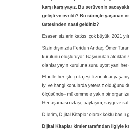
karşı karşıyayız. Bu serüvenin sacayaklar
gelişti ve evrildi? Bu süreçte yaşanan e
üstesinden nasıl geldiniz?
Esasen sizlerin katkısı çok büyük. 2021 yıl
Sizin dışınızda Feridun Andaç, Ömer Turan
kurulunu oluşturuyor. Başvuruları aldıktan s
olanlar yayın kuruluna sunuluyor; yani her d
Elbette her işte çok çeşitli zorluklar yaşan
iyi ve hangi konularda yetersiz olduğunu dü
ölçüsünde– mükemmele yakın bir organiza
Her aşaması uzlaşı, paylaşım, saygı ve sabı
Dilerim, Dijital Kitaplar olarak köklü basılı
Dijital Kitaplar kimler tarafından ilgiyle 