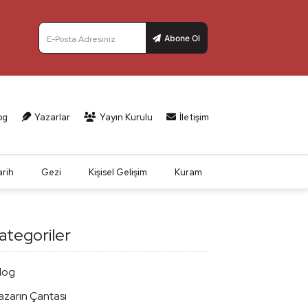
Abone Ol
E-Posta Adresiniz
og
Yazarlar
Yayın Kurulu
İletişim
arih
Gezi
Kişisel Gelişim
Kuram
ategoriler
log
azarın Çantası