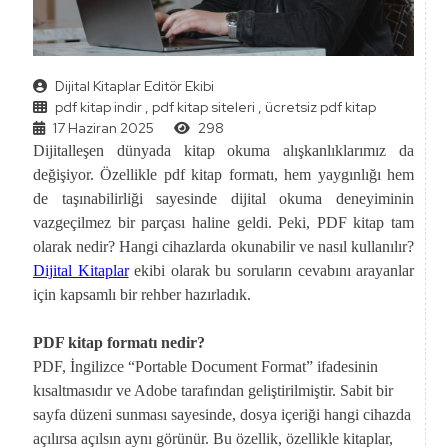
Dijital Kitaplar Editör Ekibi
pdf kitap indir
,
pdf kitap siteleri
,
ücretsiz pdf kitap
17 Haziran 2025
298
Dijitalleşen dünyada kitap okuma alışkanlıklarımız da
değişiyor. Özellikle pdf kitap formatı, hem yaygınlığı hem
de taşınabilirliği sayesinde dijital okuma deneyiminin
vazgeçilmez bir parçası haline geldi. Peki, PDF kitap tam
olarak nedir? Hangi cihazlarda okunabilir ve nasıl kullanılır?
Dijital Kitaplar
ekibi olarak bu soruların cevabını arayanlar
için kapsamlı bir rehber hazırladık.
PDF kitap formatı nedir?
PDF, İngilizce “Portable Document Format” ifadesinin
kısaltmasıdır ve Adobe tarafından geliştirilmiştir. Sabit bir
sayfa düzeni sunması sayesinde, dosya içeriği hangi cihazda
açılırsa açılsın aynı görünür. Bu özellik, özellikle kitaplar,