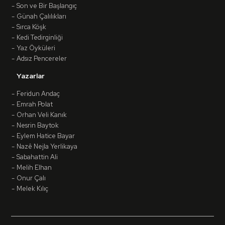
Son ve Bir Başlangıç
Günah Çalılıkları
Sırca Köşk
Kedi Tedirginliği
Yaz Öyküleri
Adsız Pencereler
Yazarlar
Feridun Andaç
Emrah Polat
Orhan Veli Kanık
Nesrin Baytok
Eylem Hatice Bayar
Nazê Nejla Yerlikaya
Sabahattin Ali
Melih Elhan
Onur Çalı
Melek Kılıç