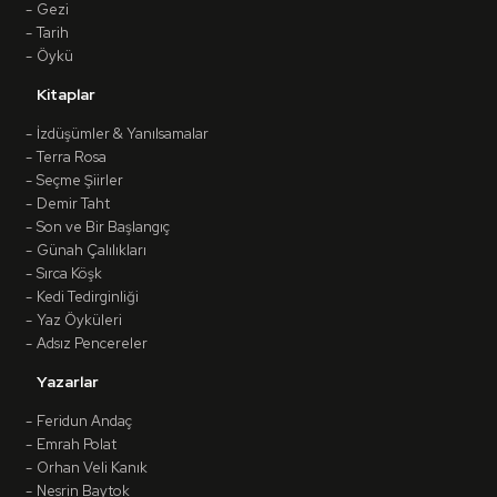
Gezi
Tarih
Öykü
Kitaplar
İzdüşümler & Yanılsamalar
Terra Rosa
Seçme Şiirler
Demir Taht
Son ve Bir Başlangıç
Günah Çalılıkları
Sırca Köşk
Kedi Tedirginliği
Yaz Öyküleri
Adsız Pencereler
Yazarlar
Feridun Andaç
Emrah Polat
Orhan Veli Kanık
Nesrin Baytok