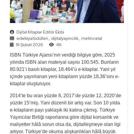
Dijital Kitaplar Editör Ekibi
edebiyatödülleri
,
dijitalyayıncılık
,
metincelal
16 Şubat 2026
46
ISBN Türkiye Ajansı’nın verdiği bilgiye göre, 2025
yılında ISBN alan materyal sayısı 100.545. Bunların
80.921’i basılı kitaplar, 18.464’ü e-kitaplar. Yani yıl
içinde yayınlanan yeni kitapların yüzde 18,36’sını e-
kitaplar oluşturuyor.
2014’te bu oran yüzde 8, 2017’de yüzde 12, 2020’de
yüzde 15’miş. Yani düzenli bir artış var. Son 10 yılda
e-kitapların payı yaklaşık iki katına çıkmış. Türkiye
Yayıncılar Birliği raporlarına göre dijital korsanlık ve
maliyetler hâlâ sorun olsa da, dijitalleşmeye olan ilgi
artıyor. Türkiye’de okuma alışkanlıkları hâlâ büyük