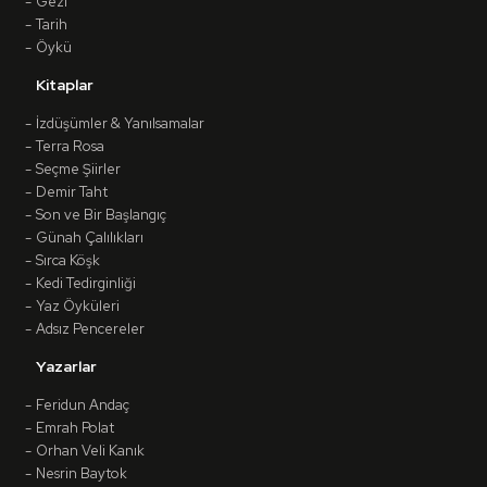
Gezi
Tarih
Öykü
Kitaplar
İzdüşümler & Yanılsamalar
Terra Rosa
Seçme Şiirler
Demir Taht
Son ve Bir Başlangıç
Günah Çalılıkları
Sırca Köşk
Kedi Tedirginliği
Yaz Öyküleri
Adsız Pencereler
Yazarlar
Feridun Andaç
Emrah Polat
Orhan Veli Kanık
Nesrin Baytok