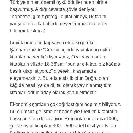
Türkiye’nin en önemli öykü ödüllerinden birine
başvurmuş. Aldığı cevapta şöyle deniyor;
“Yönetmeliğimiz gereği, dijital bir öykü kitabını
yarışmamıza kabul edemeyeceğimizi üzülerek
bildirmek isteriz.”
Büyük ödüllerin kapsayıcı olması gerekir.
Şartnamenizde “Ödül yıl içinde yayınlanan öykü
kitaplarına verilir” diyorsanız, O yıl yayınlanan
kitapların yüzde 18,36’sını “bunlar e-kitap, biz kâğıda
basılı kitap istiyoruz” diyerek ilk aşamada
eleyemezsiniz. Bu adaletsizlik olur. Doğru olan
kâğıda basılı ya da dijital olarak yayınlanmış tüm
kitapları ödüle aday olarak kabul etmektir.
Ekonomik şartların çok ağırlaştığını hepimiz biliyoruz.
Bu olumsuz gelişmeler nedeniyle üretilen kitapların
baskı adetleri de azalıyor. Romanlar ortalama 1000,
şiir ve öykü kitapları 300 – 500 adet basılıyor. Kitap
üretiminin maliyetlerini azaltan bir çözüm olarak